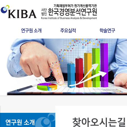
인사말
원가산정
타당성조사
연혁
사후정산
공공서비스 요금
인증서
학술연구
분쟁검증용역
설립목적
건설사업관리
LCC
조직구성
찾아오시는길