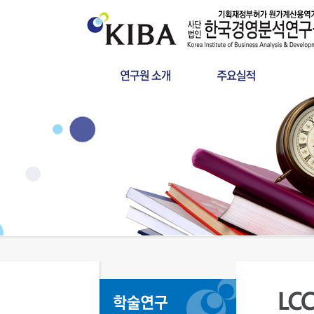
인사말
원가산정
연혁
사후정산
인증서
학술연구
설립목적
조직구성
찾아오시는길