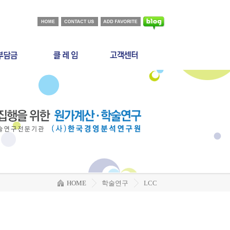
부담금이란
클레임
공지사항&새소식
상 사업
중재
자료실
담금 산출방식
분쟁
상담 및 문의
용 산정기준
판례정보
HOME
학술연구
LCC