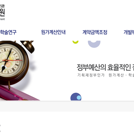
타당성조사
정부계약일반
계약금액조정
개발
공공서비스 요금산정
정부계약관련법령
물가변동
부과대
분쟁검증용역
예정가격
설계변경
개발부
건설사업관리
정부원가계산의 활용
기타 계약내용변경
개발비
LCC
원가계산실무