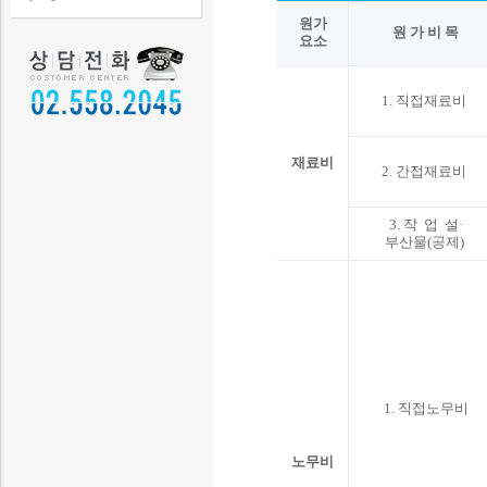
원가
원 가 비 목
요소
1. 직접재료비
재료비
2. 간접재료비
3. 작 업 설·
부산물(공제)
1. 직접노무비
노무비