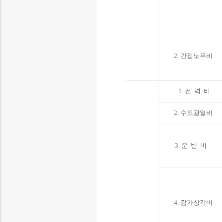
2. 간접노무비
1. 전 력 비
2. 수도광열비
3. 운 반 비
4. 감가상각비