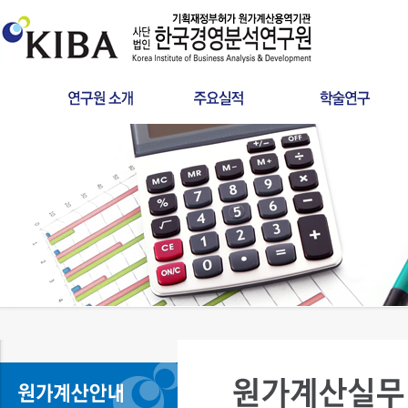
인사말
원가산정
타당성조사
연혁
사후정산
공공서비스 요금
인증서
학술연구
분쟁검증용역
설립목적
건설사업관리
LCC
조직구성
찾아오시는길