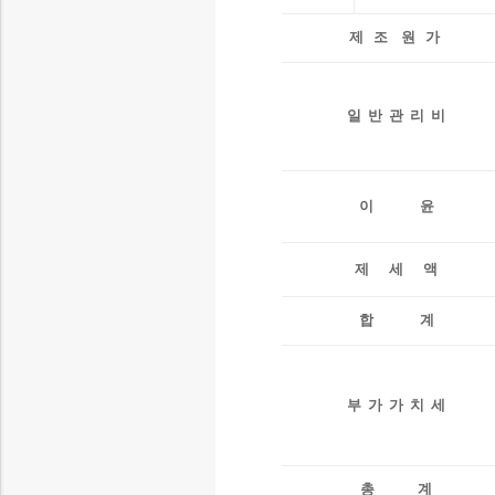
제 조 원 가
일 반 관 리 비
이 윤
제 세 액
합 계
부 가 가 치 세
총 계