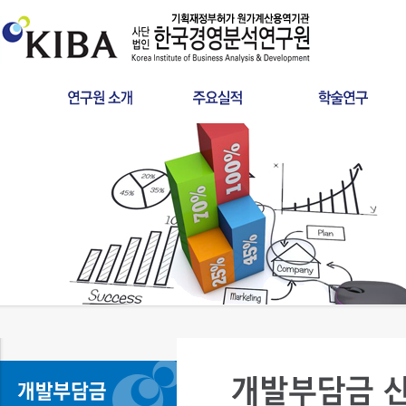
인사말
원가산정
타당성조사
연혁
사후정산
공공서비스 요금
인증서
학술연구
분쟁검증용역
설립목적
건설사업관리
LCC
조직구성
찾아오시는길