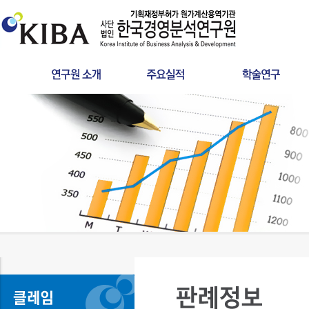
인사말
원가산정
타당성조사
연혁
사후정산
공공서비스 요금
인증서
학술연구
분쟁검증용역
설립목적
건설사업관리
LCC
조직구성
찾아오시는길