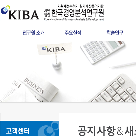
인사말
원가산정
타당성조사
연혁
사후정산
공공서비스 요금
인증서
학술연구
분쟁검증용역
설립목적
건설사업관리
LCC
조직구성
찾아오시는길