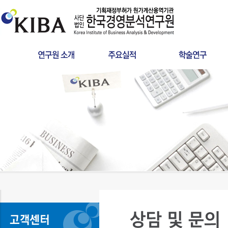
인사말
원가산정
타당성조사
연혁
사후정산
공공서비스 요금
인증서
학술연구
분쟁검증용역
설립목적
건설사업관리
LCC
조직구성
찾아오시는길